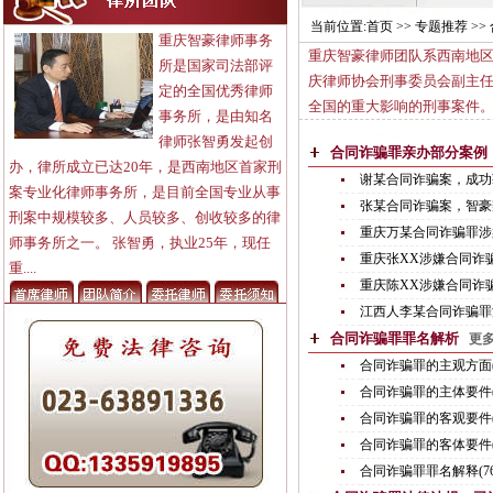
当前位置:
首页
>> 专题推荐 >
重庆智豪律师事务
重庆智豪律师团队系西南地区
所是国家司法部评
庆律师协会刑事委员会副主
定的全国优秀律师
全国的重大影响的刑事案件
事务所，是由知名
律师张智勇发起创
合同诈骗罪亲办部分案
办，律所成立已达20年，是西南地区首家刑
谢某合同诈骗案，成功获缓
案专业化律师事务所，是目前全国专业从事
张某合同诈骗案，智豪辩
刑案中规模较多、人员较多、创收较多的律
重庆万某合同诈骗罪涉案3
师事务所之一。 张智勇，执业25年，现任
重庆张XX涉嫌合同诈骗
重....
重庆陈XX涉嫌合同诈骗
江西人李某合同诈骗罪涉
合同诈骗罪罪名解析
更多
合同诈骗罪的主观方面(7
合同诈骗罪的主体要件(7
合同诈骗罪的客观要件(7
合同诈骗罪的客体要件(7
合同诈骗罪罪名解释(76