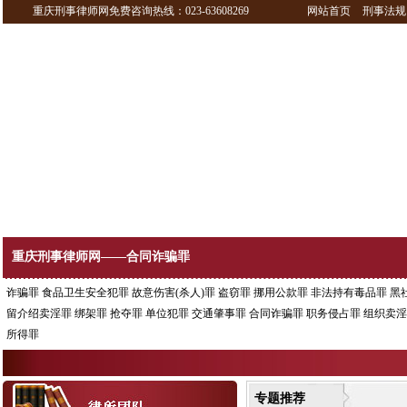
重庆刑事律师网免费咨询热线：023-63608269
网站首页
刑事法规
重庆刑事律师网——合同诈骗罪
诈骗罪
食品卫生安全犯罪
故意伤害(杀人)罪
盗窃罪
挪用公款罪
非法持有毒品罪
黑
留介绍卖淫罪
绑架罪
抢夺罪
单位犯罪
交通肇事罪
合同诈骗罪
职务侵占罪
组织卖淫
所得罪
专题推荐