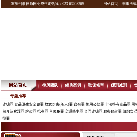
重庆刑事律师网免费咨询热线：023-63608269
网站首页
刑事法规
律所团队
经典案例
取保候审
缓刑减刑
专题推荐
诈骗罪
食品卫生安全犯罪
故意伤害(杀人)罪
盗窃罪
挪用公款罪
非法持有毒品罪
黑
留介绍卖淫罪
绑架罪
抢夺罪
单位犯罪
交通肇事罪
合同诈骗罪
职务侵占罪
组织卖
得罪